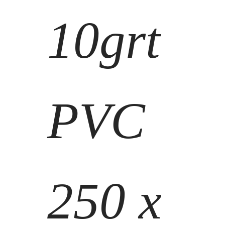
10grt
PVC
250 x